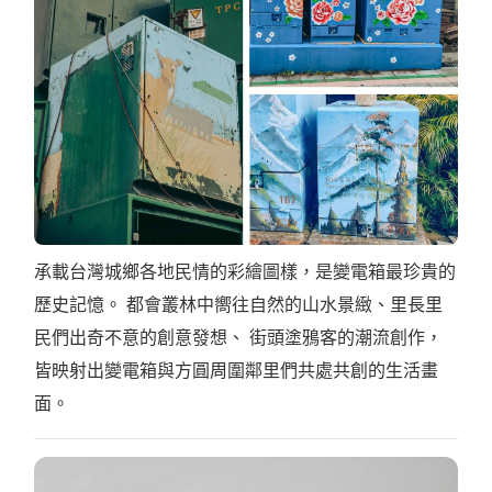
承載台灣城鄉各地民情的彩繪圖樣，是變電箱最珍貴的
歷史記憶。 都會叢林中嚮往自然的山水景緻、里長里
民們出奇不意的創意發想、 街頭塗鴉客的潮流創作，
皆映射出變電箱與方圓周圍鄰里們共處共創的生活畫
面。