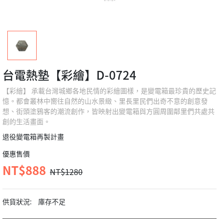
台電熱墊【彩繪】D-0724
【彩繪】 承載台灣城鄉各地民情的彩繪圖樣，是變電箱最珍貴的歷史記
憶。都會叢林中嚮往自然的山水景緻、里長里民們出奇不意的創意發
想、街頭塗鴉客的潮流創作，皆映射出變電箱與方圓周圍鄰里們共處共
創的生活畫面。
退役變電箱再製計畫
優惠售價
NT$888
NT$1280
供貨狀況:
庫存不足