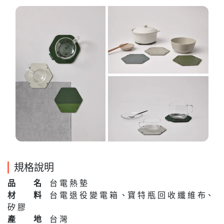
規格說明
品 名
台 電 熱 墊
材 料
台 電 退 役 變 電 箱 、寶 特 瓶 回 收 纖 維 布、
矽 膠
產 地
台 灣