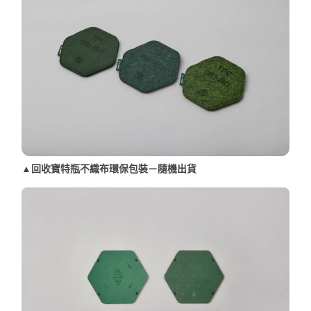
▲回收寶特瓶不織布環保包裝－隨機出貨