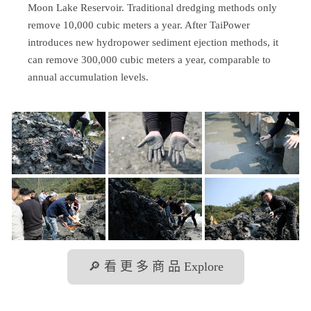
Moon Lake Reservoir. Traditional dredging methods only
remove 10,000 cubic meters a year. After TaiPower
introduces new hydropower sediment ejection methods, it
can remove 300,000 cubic meters a year, comparable to
annual accumulation levels.
🔎 看 更 多 商 品 Explore