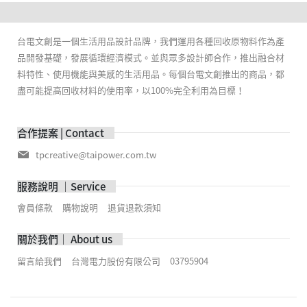
台電文創是一個生活用品設計品牌，我們運用各種回收原物料作為產
品開發基礎，發展循環經濟模式。並與眾多設計師合作，推出融合材
料特性、使用機能與美感的生活用品。每個台電文創推出的商品，都
盡可能提高回收材料的使用率，以100%完全利用為目標！
合作提案 | Contact
tpcreative@taipower.com.tw
服務說明 ｜Service
會員條款
購物說明
退貨退款須知
關於我們｜ About us
留言給我們
台灣電力股份有限公司
03795904