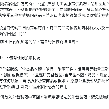
同樣超商退貨方式寄回，退貨單號將由客服提供給您，請您至超
配方式寄回，退貨會由客服聯絡宅配向您收回商品，請您耐心等
法接受其他方式退回商品。若消費者未經聯繫或未以原物流方式
得退貨代碼二日內完成寄件，寄回商品請依各超商材積大小及重
超商寄回退貨商品。
如於七日內須加退商品，需自行負擔寄送運費。
裝回，勿有任何損壞情況。
是全新狀態（含商品本體、贈品、附屬配件、說明書等數量正確
損、刮傷或拆膜等），且還原完整包裝 (含商品本體、贈品、附屬
勿有任何缺漏、自行拆解檢查商品或損毀。 原廠外盒及包裝都屬
照損毀程度扣除為回復原狀所必要的費用。
一併放入外包裝箱中寄回。物流單請黏貼於外包裝箱，避免破壞原