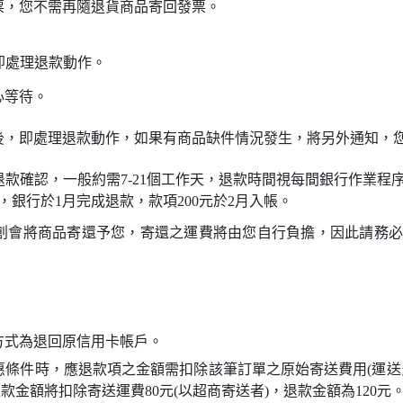
票，您不需再隨退貨商品寄回發票。
即處理退款動作。
心等待。
後，即處理退款動作，如果有商品缺件情況發生，將另外通知，
款確認，一般約需7-21個工作天，退款時間視每間銀行作業程
，銀行於1月完成退款，款項200元於2月入帳。
創會將商品寄還予您，寄還之運費將由您自行負擔，因此請務必
方式為退回原信用卡帳戶。
惠條件時，應退款項之金額需扣除該筆訂單之原始寄送費用(運送
，退款金額將扣除寄送運費80元(以超商寄送者)，退款金額為120元