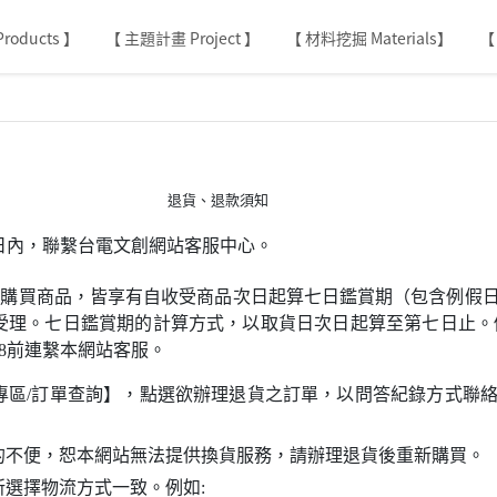
roducts 】
【 主題計畫 Project 】
【 材料挖掘 Materials】
【
退貨、退款須知
日內，聯繫台電文創網站客服中心。
站)購買商品，皆享有自收受商品次日起算七日鑑賞期（包含例假
受理。七日鑑賞期的計算方式，以取貨日次日起算至第七日止。例
1/8前連繫本網站客服。
專區/訂單查詢】，點選欲辦理退貨之訂單，以問答紀錄方式聯
的不便，恕本網站無法提供換貨服務，請辦理退貨後重新購買。
選擇物流方式一致。例如: