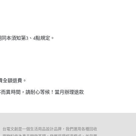
同本須知第3、4點規定。
費全額退費。
序而異時間，請耐心等候！當月辦理退款
。
台電文創是一個生活用品設計品牌，我們運用各種回收
原物料作為產品開發基礎，發展循環經濟模式。並與眾