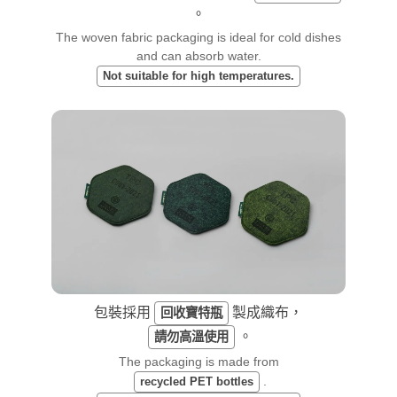
。
The woven fabric packaging is ideal for cold dishes
and can absorb water.
Not suitable for high temperatures.
包裝採用
製成織布，
回收寶特瓶
。
請勿高溫使用
The packaging is made from
.
recycled PET bottles