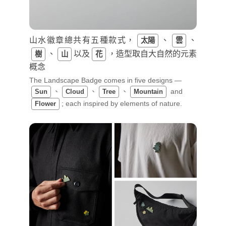
山水徽章總共有五種款式，
、
、
太陽
雲
、
以及
，造型取自大自然的元素
樹
山
花
概念
The Landscape Badge comes in five designs —
、
、
、
and
Sun
Cloud
Tree
Mountain
; each inspired by elements of nature.
Flower