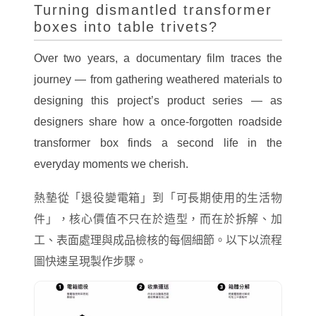
Turning dismantled transformer
boxes into table trivets?
Over two years, a documentary film traces the
journey — from gathering weathered materials to
designing this project’s product series — as
designers share how a once-forgotten roadside
transformer box finds a second life in the
everyday moments we cherish.
熱墊從「退役變電箱」到「可長期使用的生活物
件」，核心價值不只在於造型，而在於拆解、加
工、表面處理與成品檢核的每個細節。以下以流程
圖快速呈現製作步驟。