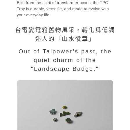
Built from the spirit of transformer boxes, the TPC
Tray is durable, versatile, and made to evolve with
your everyday life.
台電變電箱舊物風采，轉化爲低調
迷人的「山水徽章」
Out of Taipower’s past, the
quiet charm of the
"Landscape Badge."