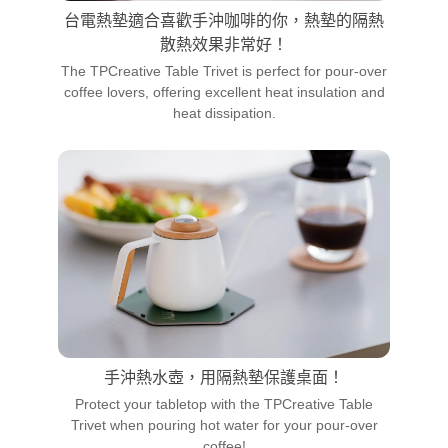
台電熱墊適合喜歡手沖咖啡的你，熱墊的隔熱
散熱效果非常好！
The TPCreative Table Trivet is perfect for pour-over
coffee lovers, offering excellent heat insulation and
heat dissipation.
手沖熱水壺，用隔熱墊保護桌面！
Protect your tabletop with the TPCreative Table
Trivet when pouring hot water for your pour-over
coffee!