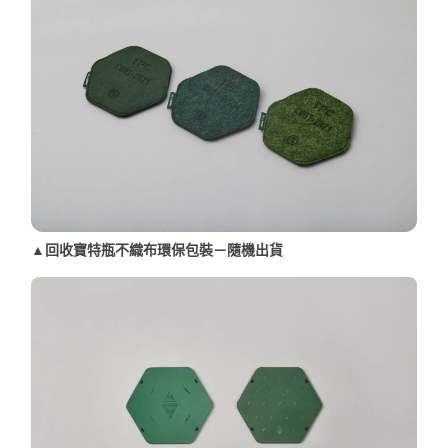
▲回收寶特瓶不織布環保包裝－隨機出貨