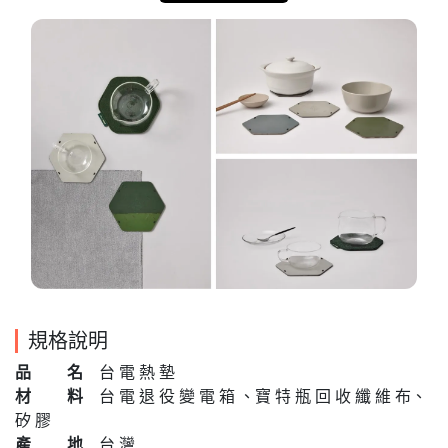
規格說明
品 名
台 電 熱 墊
材 料
台 電 退 役 變 電 箱 、寶 特 瓶 回 收 纖 維 布、
矽 膠
產 地
台 灣