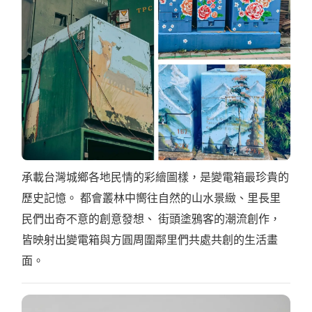
承載台灣城鄉各地民情的彩繪圖樣，是變電箱最珍貴的
歷史記憶。 都會叢林中嚮往自然的山水景緻、里長里
民們出奇不意的創意發想、 街頭塗鴉客的潮流創作，
皆映射出變電箱與方圓周圍鄰里們共處共創的生活畫
面。