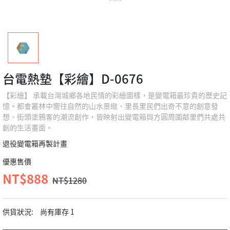
台電熱墊【彩繪】D-0676
【彩繪】 承載台灣城鄉各地民情的彩繪圖樣，是變電箱最珍貴的歷史記
憶。都會叢林中嚮往自然的山水景緻、里長里民們出奇不意的創意發
想、街頭塗鴉客的潮流創作，皆映射出變電箱與方圓周圍鄰里們共處共
創的生活畫面。
退役變電箱再製計畫
優惠售價
NT$888
NT$1280
供貨狀況:
尚有庫存 1