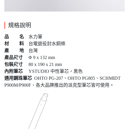
規格說明
品 名
水力筆
材 料
台電退役封水銅條
產 地
台灣
產品尺寸
Φ 9 x 132 mm
包裝尺寸
80 x 190 x 21 mm
內附筆芯
YSTUDIO 中性筆芯，黑色
通用鋼珠筆芯
OHTO PG-207、OHTO PG805、SCHMIDT
P900M/P900F、各大品牌推出的派克型筆芯皆可使用。