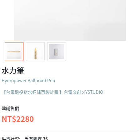
水力筆
Hydropower Ballpoint Pen
【台電退役封水銅條再製計畫 】台電文創 x YSTUDIO
建議售價
NT$2280
供貨狀況:
尚有庫存 36